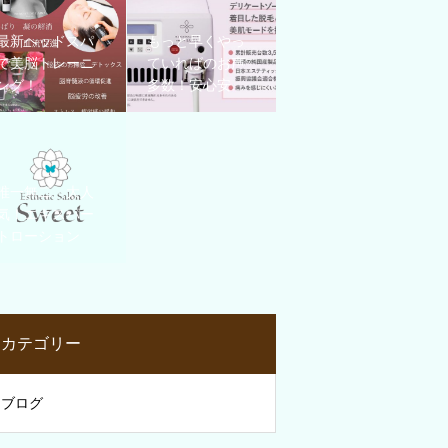
最新ヘッドスパ
もっと早くやっ
で美脳トレーニ
ていればのお声
ング！
多数！安心安
全…脱毛ケアの
ご案内です(*^^*)
唯一無二 大人
気！エキスパー
トローション
カテゴリー
ブログ